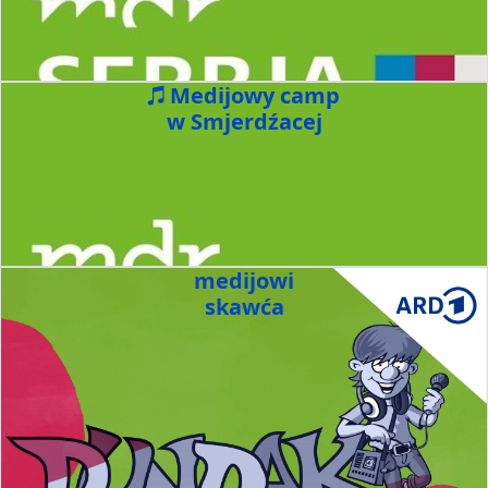
Medijowy camp
w Smjerdźacej
medijowi
skawća