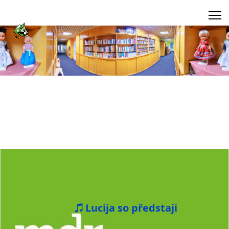
Lucija so předstaji