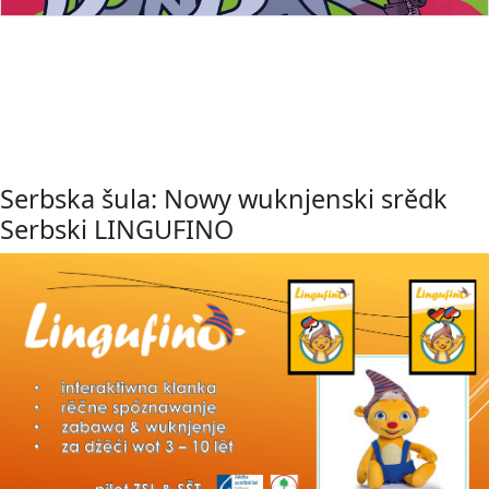
Serbska šula: Nowy wuknjenski srědk
Serbski LINGUFINO