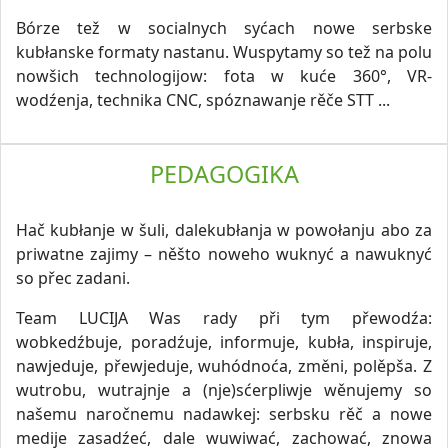
Bórze tež w socialnych syćach nowe serbske
kubłanske formaty nastanu. Wuspytamy so tež na polu
nowšich technologijow: fota w kuće 360°, VR-
wodźenja, technika CNC, spóznawanje rěče STT ...
PEDAGOGIKA
Hač kubłanje w šuli, dalekubłanja w powołanju abo za
priwatne zajimy – něšto noweho wuknyć a nawuknyć
so přec zadani.
Team LUCIJA Was rady při tym přewodźa:
wobkedźbuje, poradźuje, informuje, kubła, inspiruje,
nawjeduje, přewjeduje, wuhódnoća, změni, polěpša. Z
wutrobu, wutrajnje a (nje)sćerpliwje wěnujemy so
našemu naročnemu nadawkej: serbsku rěč a nowe
medije zasadźeć, dale wuwiwać, zachować, znowa