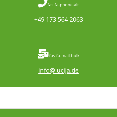
fas fa-phone-alt
+49 173 564 2063
fas fa-mail-bulk
info@lucija.de