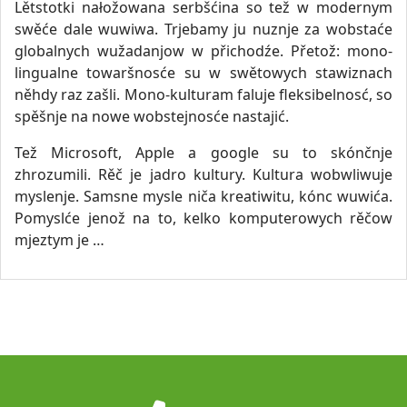
Lětstotki nałožowana serbšćina so tež w modernym
swěće dale wuwiwa. Trjebamy ju nuznje za wobstaće
globalnych wužadanjow w přichodźe. Přetož: mono-
lingualne towaršnosće su w swětowych stawiznach
něhdy raz zašli. Mono-kulturam faluje fleksibelnosć, so
spěšnje na nowe wobstejnosće nastajić.
Tež Microsoft, Apple a google su to skónčnje
zhrozumili. Rěč je jadro kultury. Kultura wobwliwuje
myslenje. Samsne mysle niča kreatiwitu, kónc wuwića.
Pomyslće jenož na to, kelko komputerowych rěčow
mjeztym je …