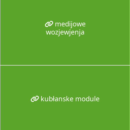
medijowe
wozjewjenja
kubłanske module