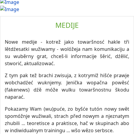
MEDIJE
Nowe medije - kotrež jako towaršnosć hakle tři
lětdźesatki wužiwamy - wolóžeja nam komunikaciju a
su wuběrny grat, chceš-li informacije šěrić, dźělić,
stworić, aktualizować.
Z tym pak tež brachi zwisuja, z kotrymiž hišće prawje
wobchadźeć wuknjemy. Jenička wopačna powěsć
(fakenews) dźě móže wulku towaršnostnu škodu
naparać.
Pokazamy Wam (wu)puće, zo byšće tutón nowy swět
spomóžnje wužiwali, strach před nowym a njeznatym
zhubili ... teoretisce a praktisce, hač w skupinach abo
w indiwidualnym trainingu ... wšo wězo serbsce.