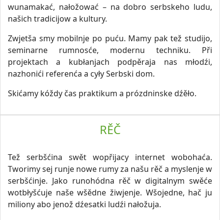
wunamakać, nałožować – na dobro serbskeho ludu,
našich tradicijow a kultury.
Zwjetša smy mobilnje po puću. Mamy pak tež studijo,
seminarne rumnosće, modernu techniku. Při
projektach a kubłanjach podpěraja nas młodźi,
nazhonići referenća a cyły Serbski dom.
Skićamy kóždy čas praktikum a prózdninske dźěło.
RĚČ
Tež serbšćina swět wopřijacy internet wobohaća.
Tworimy sej runje nowe rumy za našu rěč a myslenje w
serbšćinje. Jako runohódna rěč w digitalnym swěće
wotbłyšćuje naše wšědne žiwjenje. Wšojedne, hač ju
miliony abo jenož dźesatki ludźi nałožuja.