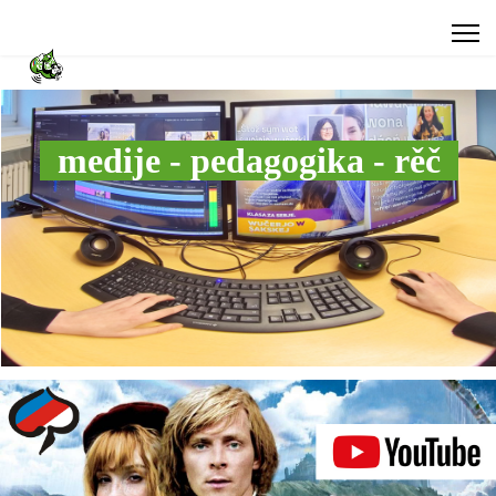
medije - pedagogika - rěč