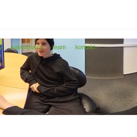
y
kalajdoskop
team
kontakt