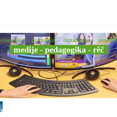
pedagogika
produkcija
digitalizacija
posłužb
medije - pedagogika - rěč