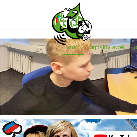
start
digitalny swět