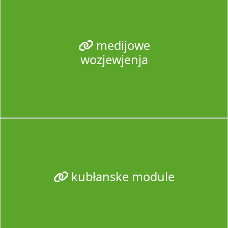
medijowe
wozjewjenja
kubłanske module