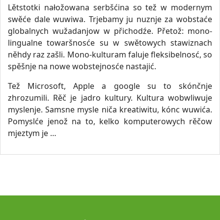
Lětstotki nałožowana serbšćina so tež w modernym
swěće dale wuwiwa. Trjebamy ju nuznje za wobstaće
globalnych wužadanjow w přichodźe. Přetož: mono-
lingualne towaršnosće su w swětowych stawiznach
něhdy raz zašli. Mono-kulturam faluje fleksibelnosć, so
spěšnje na nowe wobstejnosće nastajić.
Tež Microsoft, Apple a google su to skónčnje
zhrozumili. Rěč je jadro kultury. Kultura wobwliwuje
myslenje. Samsne mysle niča kreatiwitu, kónc wuwića.
Pomyslće jenož na to, kelko komputerowych rěčow
mjeztym je …