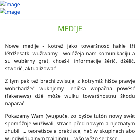
MEDIJE
Nowe medije - kotrež jako towaršnosć hakle tři
lětdźesatki wužiwamy - wolóžeja nam komunikaciju a
su wuběrny grat, chceš-li informacije šěrić, dźělić,
stworić, aktualizować.
Z tym pak tež brachi zwisuja, z kotrymiž hišće prawje
wobchadźeć wuknjemy. Jenička wopačna powěsć
(fakenews) dźě móže wulku towaršnostnu škodu
naparać.
Pokazamy Wam (wu)puće, zo byšće tutón nowy swět
spomóžnje wužiwali, strach před nowym a njeznatym
zhubili ... teoretisce a praktisce, hač w skupinach abo
w indiwidualnym trainingu ... wšo wězo serbsce.