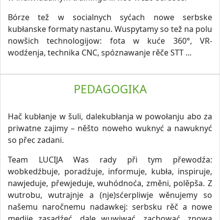
Bórze tež w socialnych syćach nowe serbske
kubłanske formaty nastanu. Wuspytamy so tež na polu
nowšich technologijow: fota w kuće 360°, VR-
wodźenja, technika CNC, spóznawanje rěče STT ...
PEDAGOGIKA
Hač kubłanje w šuli, dalekubłanja w powołanju abo za
priwatne zajimy – něšto noweho wuknyć a nawuknyć
so přec zadani.
Team LUCIJA Was rady při tym přewodźa:
wobkedźbuje, poradźuje, informuje, kubła, inspiruje,
nawjeduje, přewjeduje, wuhódnoća, změni, polěpša. Z
wutrobu, wutrajnje a (nje)sćerpliwje wěnujemy so
našemu naročnemu nadawkej: serbsku rěč a nowe
medije zasadźeć, dale wuwiwać, zachować, znowa