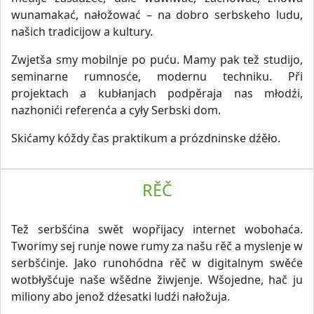
wunamakać, nałožować – na dobro serbskeho ludu,
našich tradicijow a kultury.
Zwjetša smy mobilnje po puću. Mamy pak tež studijo,
seminarne rumnosće, modernu techniku. Při
projektach a kubłanjach podpěraja nas młodźi,
nazhonići referenća a cyły Serbski dom.
Skićamy kóždy čas praktikum a prózdninske dźěło.
RĚČ
Tež serbšćina swět wopřijacy internet wobohaća.
Tworimy sej runje nowe rumy za našu rěč a myslenje w
serbšćinje. Jako runohódna rěč w digitalnym swěće
wotbłyšćuje naše wšědne žiwjenje. Wšojedne, hač ju
miliony abo jenož dźesatki ludźi nałožuja.