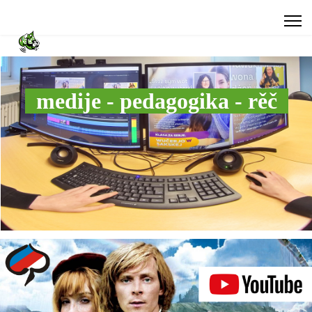
medije - pedagogika - rěč