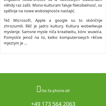
něhdy raz zašli. Mono-kulturam faluje fleksibelnosć, so
spěšnje na nowe wobstejnosće nastajić.
Tež Microsoft, Apple a google su to skónčnje
zhrozumili. Rěč je jadro kultury. Kultura wobwliwuje
myslenje. Samsne mysle niča kreatiwitu, kónc wuwića.
Pomyslće jenož na to, kelko komputerowych rěčow
mjeztym je …
fas fa-phone-alt
+49 173 564 2063