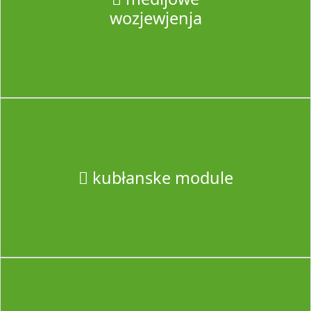
wozjewjenja
kubłanske module