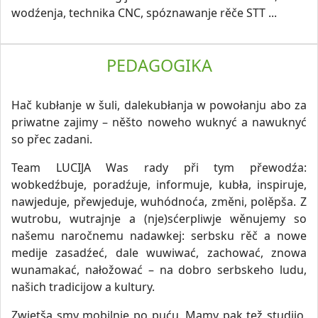
wodźenja, technika CNC, spóznawanje rěče STT ...
PEDAGOGIKA
Hač kubłanje w šuli, dalekubłanja w powołanju abo za
priwatne zajimy – něšto noweho wuknyć a nawuknyć
so přec zadani.
Team LUCIJA Was rady při tym přewodźa:
wobkedźbuje, poradźuje, informuje, kubła, inspiruje,
nawjeduje, přewjeduje, wuhódnoća, změni, polěpša. Z
wutrobu, wutrajnje a (nje)sćerpliwje wěnujemy so
našemu naročnemu nadawkej: serbsku rěč a nowe
medije zasadźeć, dale wuwiwać, zachować, znowa
wunamakać, nałožować – na dobro serbskeho ludu,
našich tradicijow a kultury.
Zwjetša smy mobilnje po puću. Mamy pak tež studijo,