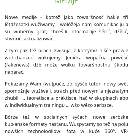
MEDIJE
Nowe medije - kotrež jako towaršnosć hakle tři
lětdźesatki wužiwamy - wolóžeja nam komunikaciju a
su wuběrny grat, chceš-li informacije šěrić, dźělić,
stworić, aktualizować.
Z tym pak tež brachi zwisuja, z kotrymiž hišće prawje
wobchadźeć wuknjemy. Jenička wopačna powěsć
(fakenews) dźě móže wulku towaršnostnu škodu
naparać.
Pokazamy Wam (wu)puće, zo byšće tutón nowy swět
spomóžnje wužiwali, strach před nowym a njeznatym
zhubili ... teoretisce a praktisce, hač w skupinach abo
w indiwidualnym trainingu ... wšo wězo serbsce.
Bórze tež w socialnych syćach nowe serbske
kubłanske formaty nastanu. Wuspytamy so tež na polu
nowšich technologijow: fota w kuće 360°, VR-