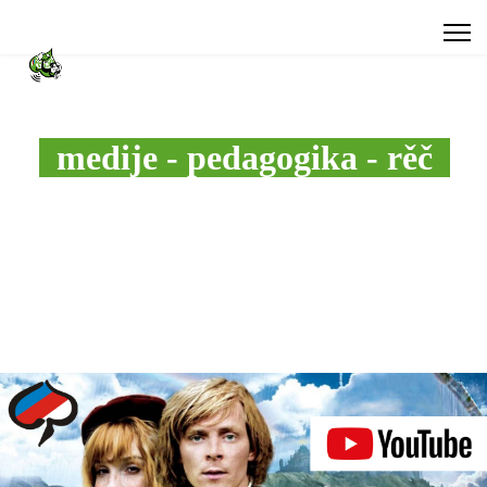
medije - pedagogika - rěč