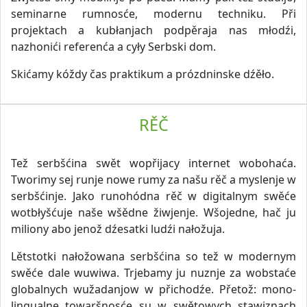
seminarne rumnosće, modernu techniku. Při
projektach a kubłanjach podpěraja nas młodźi,
nazhonići referenća a cyły Serbski dom.
Skićamy kóždy čas praktikum a prózdninske dźěło.
RĚČ
Tež serbšćina swět wopřijacy internet wobohaća.
Tworimy sej runje nowe rumy za našu rěč a myslenje w
serbšćinje. Jako runohódna rěč w digitalnym swěće
wotbłyšćuje naše wšědne žiwjenje. Wšojedne, hač ju
miliony abo jenož dźesatki ludźi nałožuja.
Lětstotki nałožowana serbšćina so tež w modernym
swěće dale wuwiwa. Trjebamy ju nuznje za wobstaće
globalnych wužadanjow w přichodźe. Přetož: mono-
lingualne towaršnosće su w swětowych stawiznach