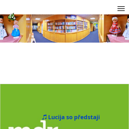
Lucija so předstaji