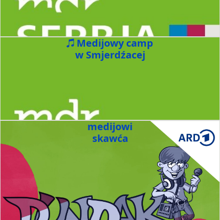
Medijowy camp
w Smjerdźacej
medijowi
skawća