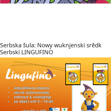
Serbska šula: Nowy wuknjenski srědk
Serbski LINGUFINO