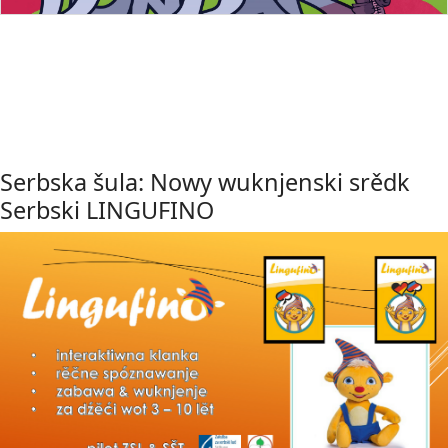
Serbska šula: Nowy wuknjenski srědk
Serbski LINGUFINO