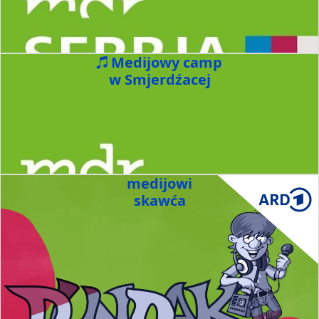
Medijowy camp
w Smjerdźacej
medijowi
skawća