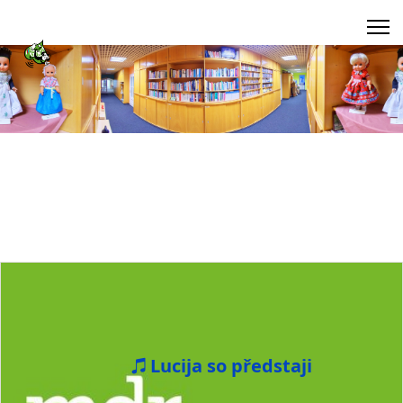
Lucija so předstaji