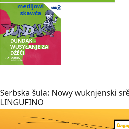
medijowi
skawća
Serbska šula: Nowy wuknjenski sr
LINGUFINO