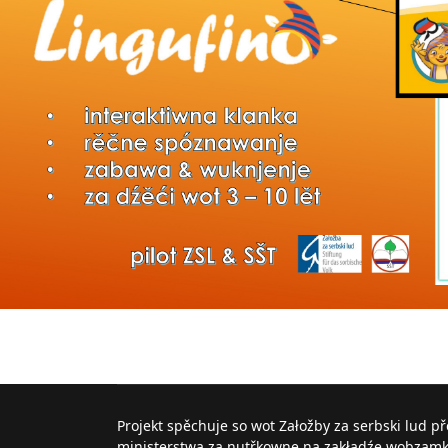
Projekt spěchuje so wot Załožby za serbski lud p
ministerstwa za nutřkowne na zakładźe wobzam