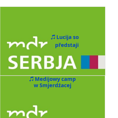
Lucija so
předstaji
Medijowy camp
w Smjerdźacej