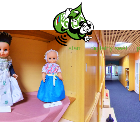
start
digitalny swět