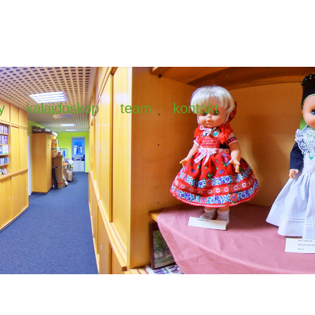
y
kalajdoskop
team
kontakt