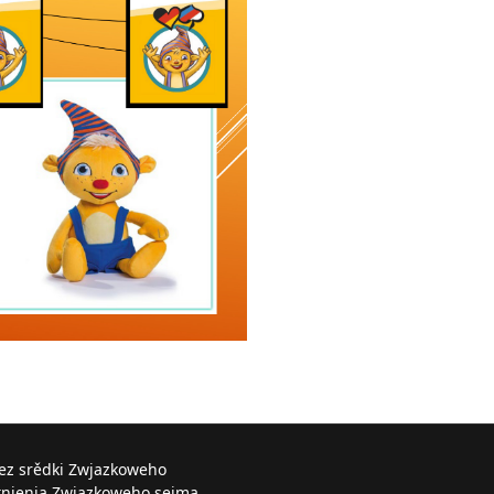
řez srědki Zwjazkoweho
knjenja Zwjazkoweho sejma.