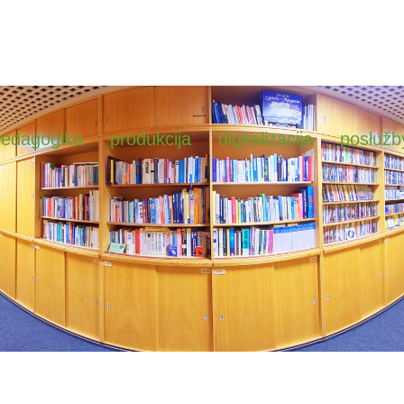
pedagogika
produkcija
digitalizacija
posłužb