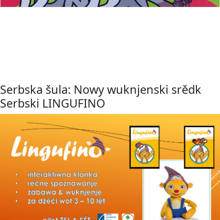
Serbska šula: Nowy wuknjenski srědk
Serbski LINGUFINO