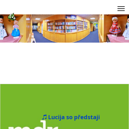
Lucija so předstaji