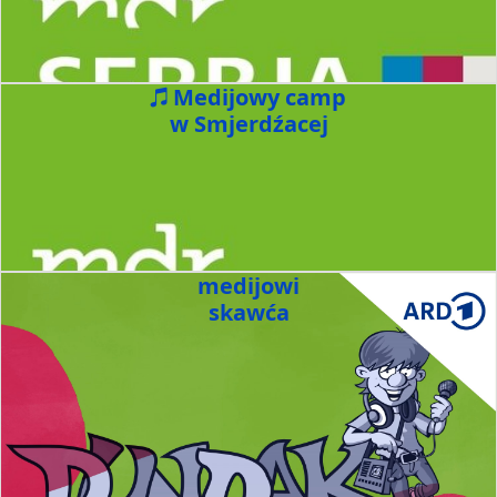
Medijowy camp
w Smjerdźacej
medijowi
skawća