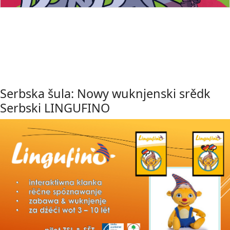
Serbska šula: Nowy wuknjenski srědk
Serbski LINGUFINO