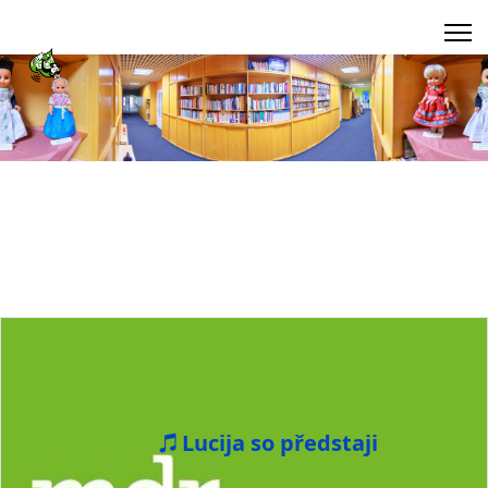
Lucija so předstaji