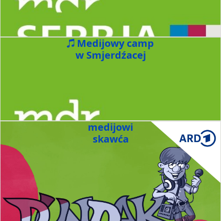
Medijowy camp
w Smjerdźacej
medijowi
skawća