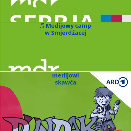
Medijowy camp
w Smjerdźacej
medijowi
skawća