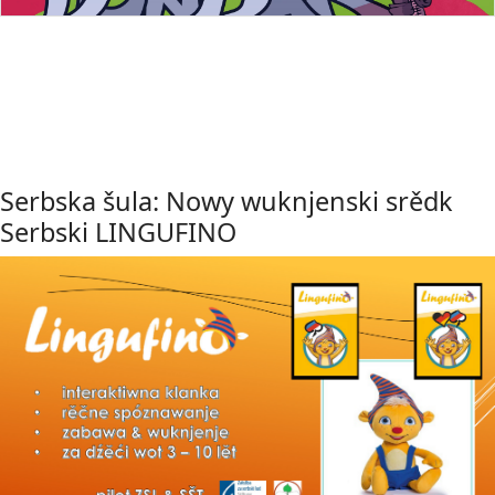
Serbska šula: Nowy wuknjenski srědk
Serbski LINGUFINO