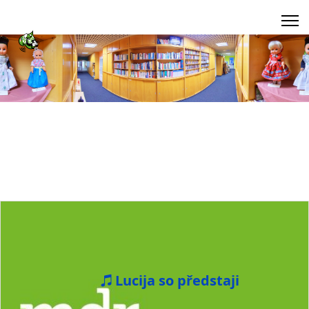
Lucija so předstaji