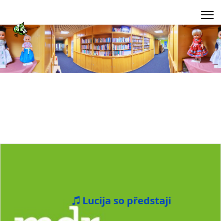
Lucija so předstaji