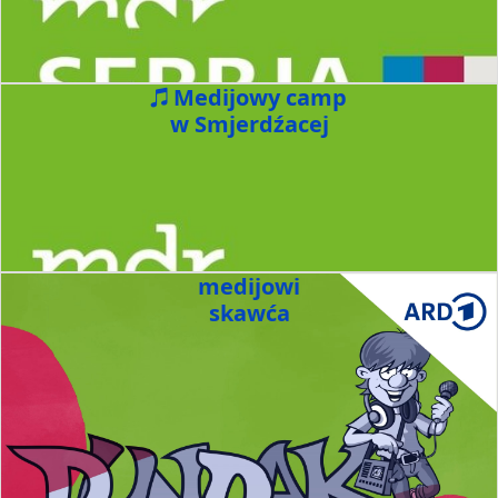
Medijowy camp
w Smjerdźacej
medijowi
skawća