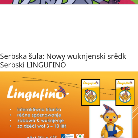
Serbska šula: Nowy wuknjenski srědk
Serbski LINGUFINO