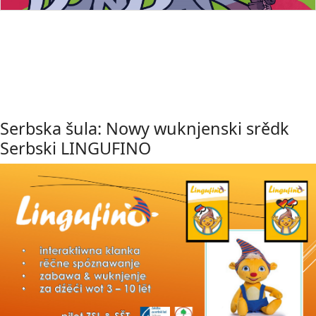
Serbska šula: Nowy wuknjenski srědk
Serbski LINGUFINO