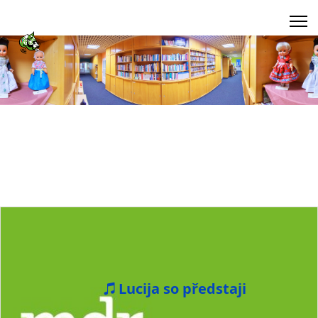
Lucija so předstaji