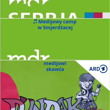
Medijowy camp
w Smjerdźacej
medijowi
skawća