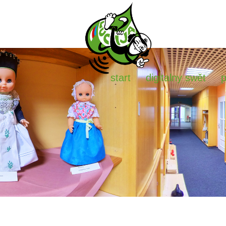
start
digitalny swět