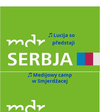
Lucija so
předstaji
Medijowy camp
w Smjerdźacej