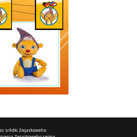
řez srědki Zwjazkoweho
knjenja Zwjazkoweho sejma.