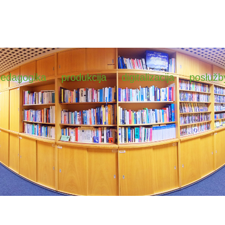
pedagogika
produkcija
digitalizacija
posłužb