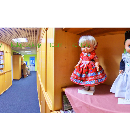
y
kalajdoskop
team
kontakt