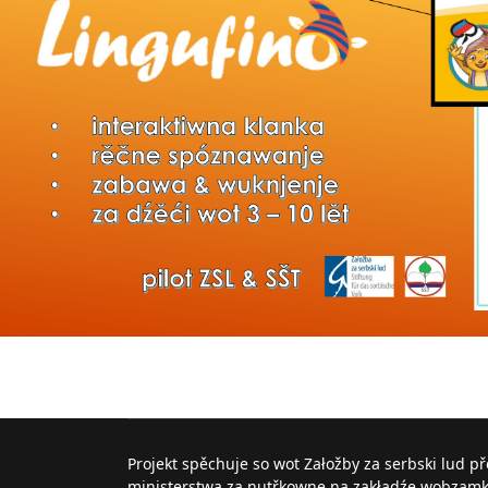
Projekt spěchuje so wot Załožby za serbski lud p
ministerstwa za nutřkowne na zakładźe wobzam