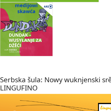
medijowi
skawća
Serbska šula: Nowy wuknjenski sr
LINGUFINO