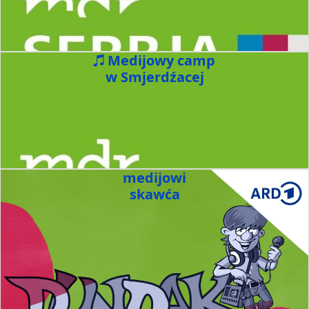
Medijowy camp
w Smjerdźacej
medijowi
skawća