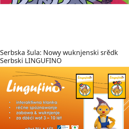
Serbska šula: Nowy wuknjenski srědk
Serbski LINGUFINO