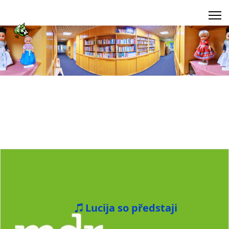
Lucija so předstaji