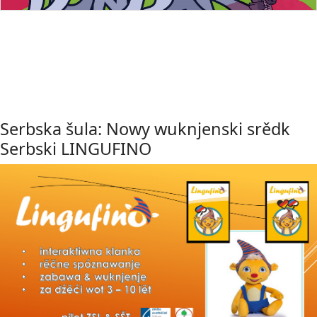
Serbska šula: Nowy wuknjenski srědk
Serbski LINGUFINO