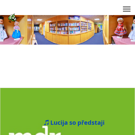
Lucija so předstaji