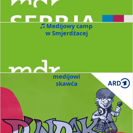
Medijowy camp
w Smjerdźacej
medijowi
skawća