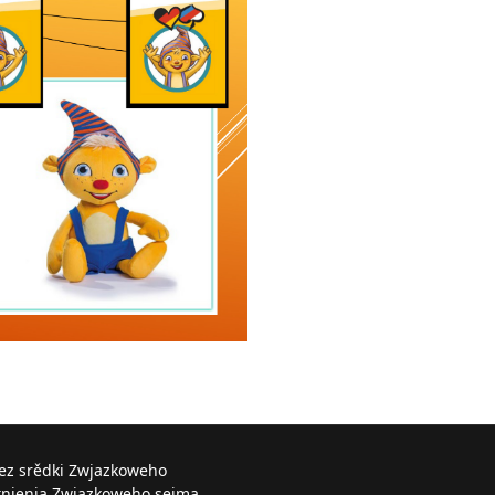
řez srědki Zwjazkoweho
knjenja Zwjazkoweho sejma.