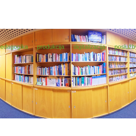
pedagogika
produkcija
digitalizacija
posłužb