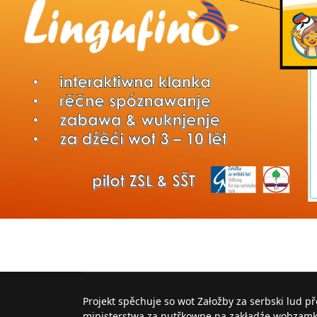
Projekt spěchuje so wot Załožby za serbski lud p
ministerstwa za nutřkowne na zakładźe wobzam