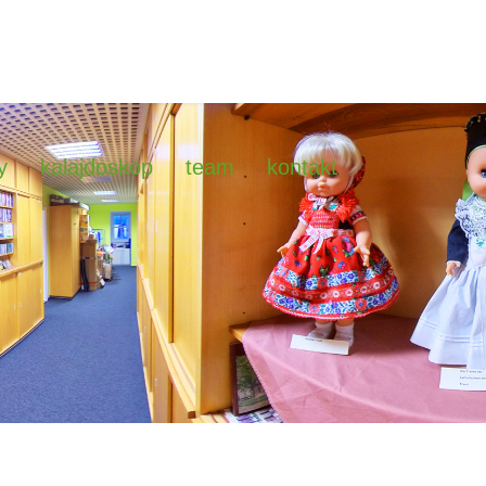
y
kalajdoskop
team
kontakt