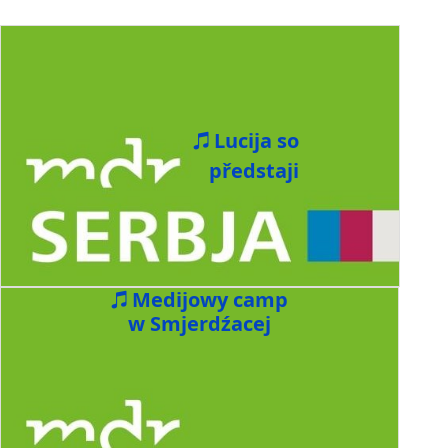
Lucija so
předstaji
Medijowy camp
w Smjerdźacej