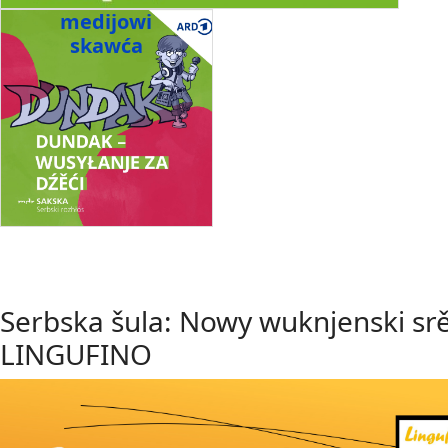
medijowi
skawća
Serbska šula: Nowy wuknjenski sr
LINGUFINO