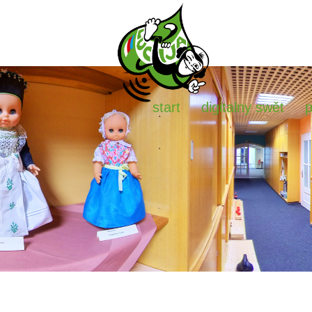
start
digitalny swět