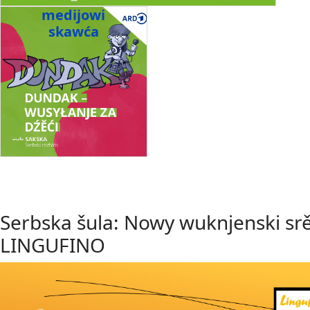
medijowi
skawća
Serbska šula: Nowy wuknjenski sr
LINGUFINO