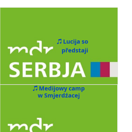
Lucija so
předstaji
Medijowy camp
w Smjerdźacej