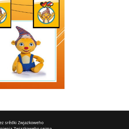
řez srědki Zwjazkoweho
knjenja Zwjazkoweho sejma.