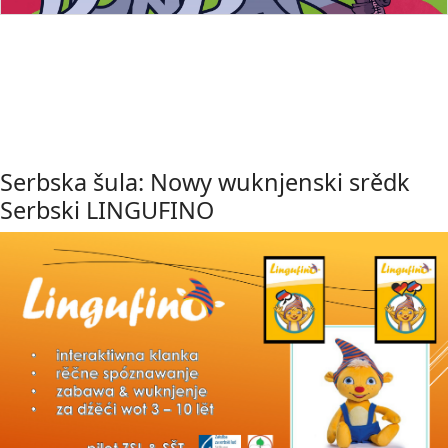
Serbska šula: Nowy wuknjenski srědk
Serbski LINGUFINO