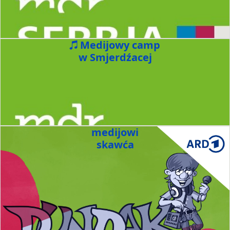
Medijowy camp
w Smjerdźacej
medijowi
skawća