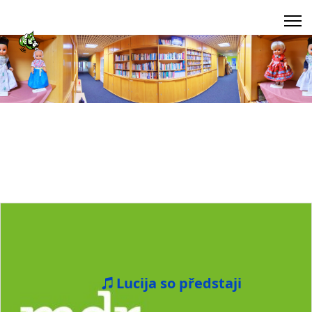
Lucija so předstaji