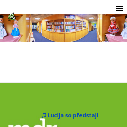
Lucija so předstaji