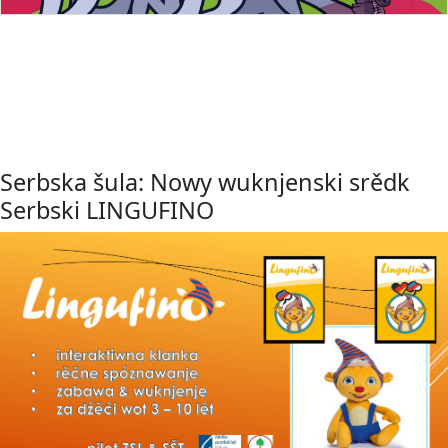
Serbska šula: Nowy wuknjenski srědk
Serbski LINGUFINO