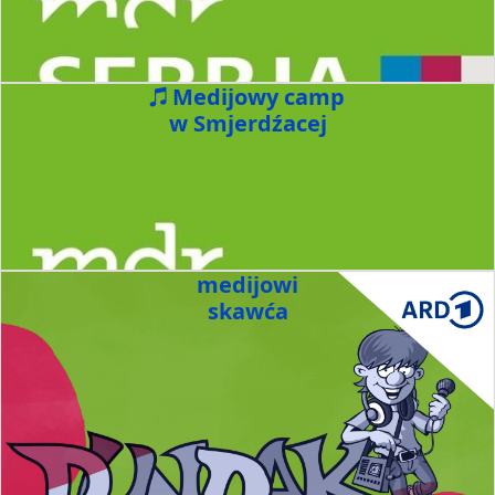
Medijowy camp
w Smjerdźacej
medijowi
skawća