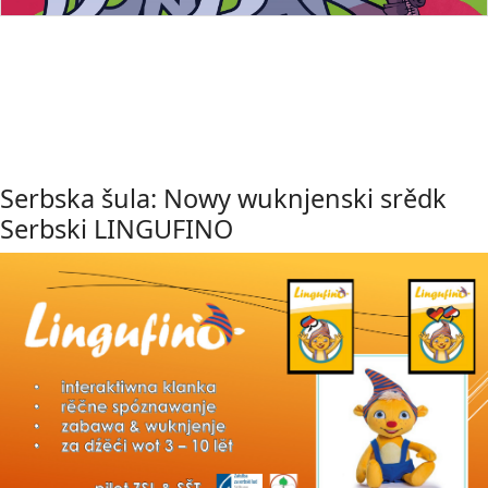
Serbska šula: Nowy wuknjenski srědk
Serbski LINGUFINO