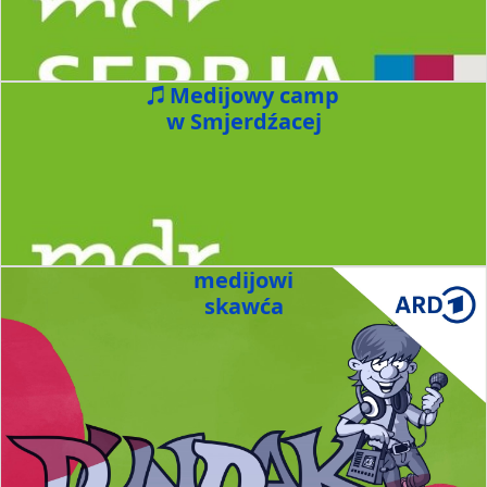
Medijowy camp
w Smjerdźacej
medijowi
skawća