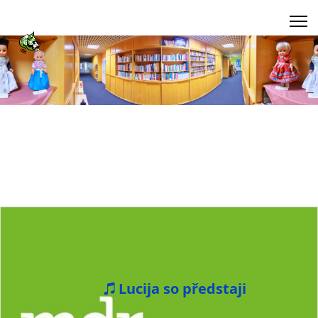
Lucija so předstaji