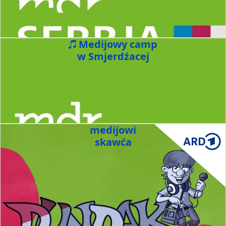
Medijowy camp
w Smjerdźacej
medijowi
skawća