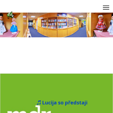
Lucija so předstaji