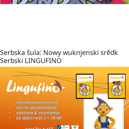
Serbska šula: Nowy wuknjenski srědk
Serbski LINGUFINO