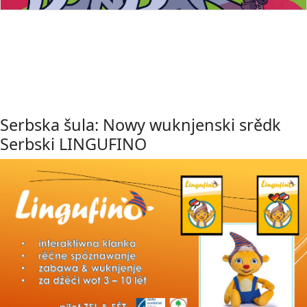
Serbska šula: Nowy wuknjenski srědk
Serbski LINGUFINO