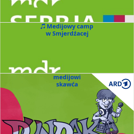
Medijowy camp
w Smjerdźacej
medijowi
skawća