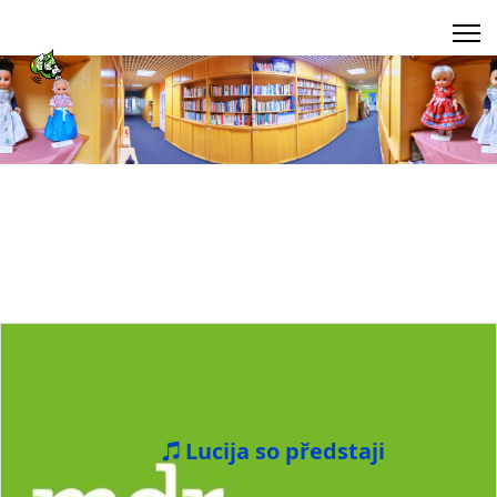
Lucija so předstaji