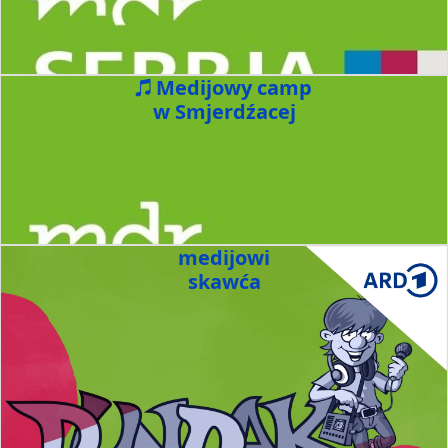
Medijowy camp
w Smjerdźacej
medijowi
skawća