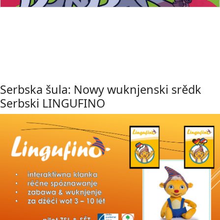
Serbska šula: Nowy wuknjenski srědk
Serbski LINGUFINO