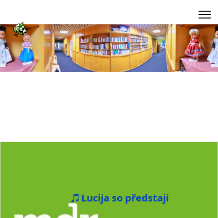
Lucija so předstaji