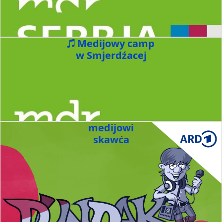
Medijowy camp
w Smjerdźacej
medijowi
skawća