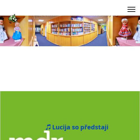
Lucija so předstaji