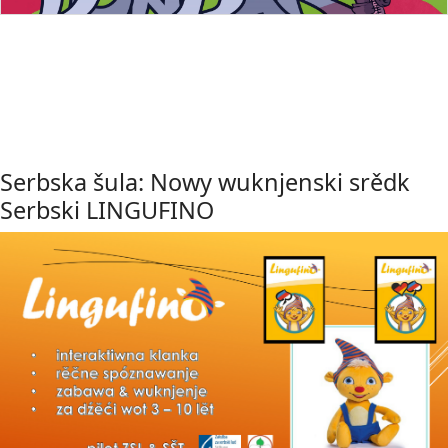
Serbska šula: Nowy wuknjenski srědk
Serbski LINGUFINO