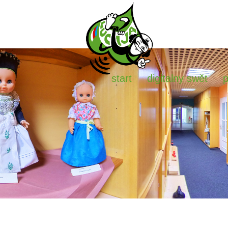
start
digitalny swět