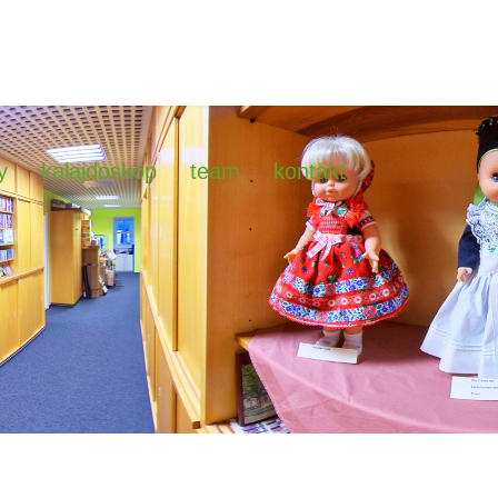
y
kalajdoskop
team
kontakt