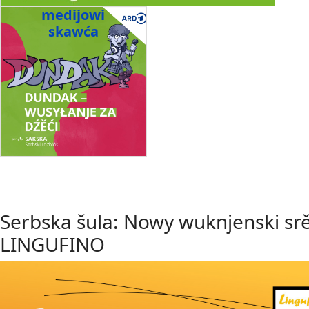
medijowi
skawća
Serbska šula: Nowy wuknjenski sr
LINGUFINO