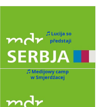
Lucija so
předstaji
Medijowy camp
w Smjerdźacej