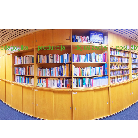
pedagogika
produkcija
digitalizacija
posłužb