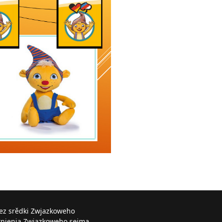
řez srědki Zwjazkoweho
knjenja Zwjazkoweho sejma.