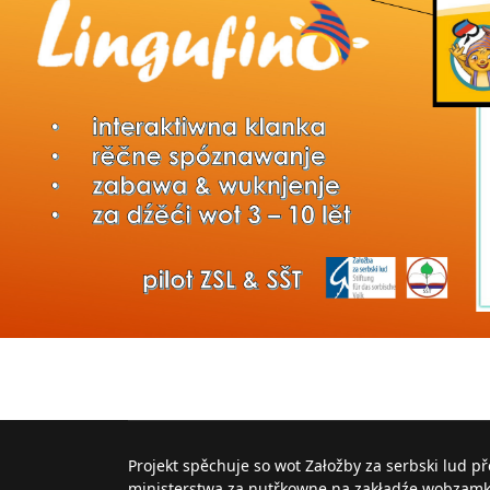
Projekt spěchuje so wot Załožby za serbski lud p
ministerstwa za nutřkowne na zakładźe wobzam