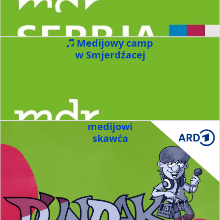
Medijowy camp
w Smjerdźacej
medijowi
skawća