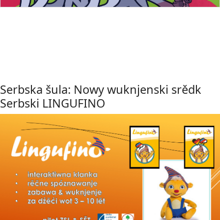
Serbska šula: Nowy wuknjenski srědk
Serbski LINGUFINO