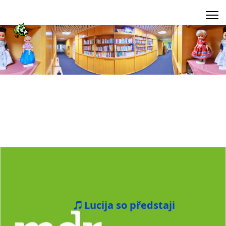
Lucija so předstaji