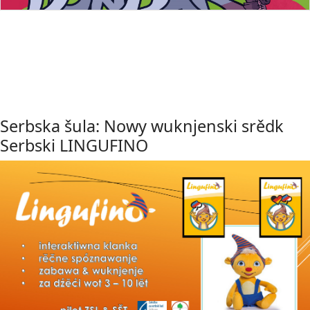
Serbska šula: Nowy wuknjenski srědk
Serbski LINGUFINO