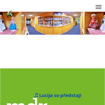
Lucija so předstaji