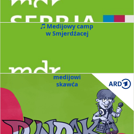
Medijowy camp
w Smjerdźacej
medijowi
skawća