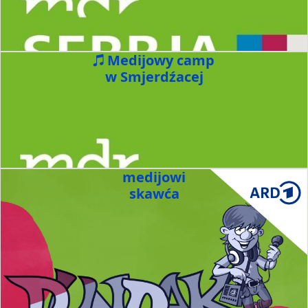
Medijowy camp
w Smjerdźacej
medijowi
skawća