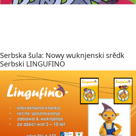
Serbska šula: Nowy wuknjenski srědk
Serbski LINGUFINO