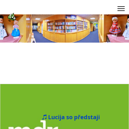
Lucija so předstaji