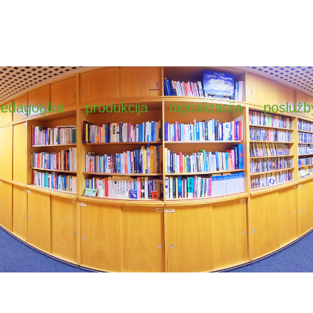
pedagogika
produkcija
digitalizacija
posłužb