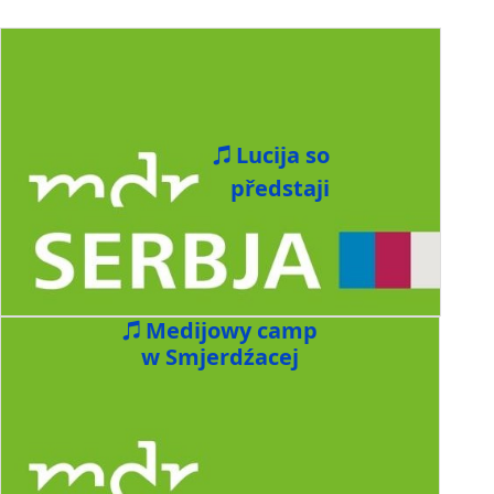
Lucija so
předstaji
Medijowy camp
w Smjerdźacej