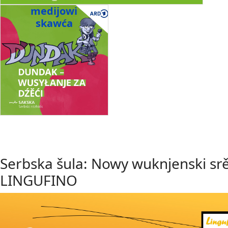
medijowi
skawća
Serbska šula: Nowy wuknjenski sr
LINGUFINO