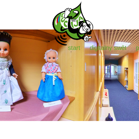
start
digitalny swět