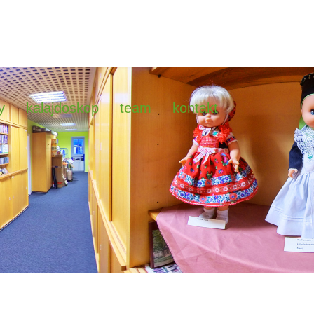
y
kalajdoskop
team
kontakt