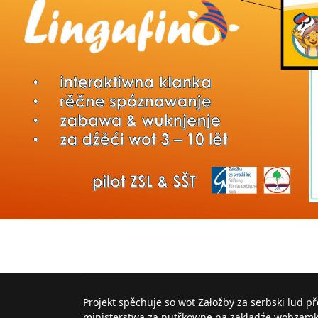
Projekt spěchuje so wot Załožby za serbski lud p
ministerstwa za nutřkowne na zakładźe wobzam