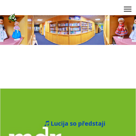
Lucija so předstaji