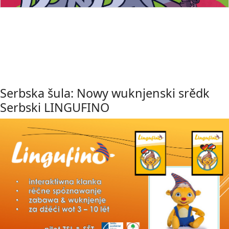
Serbska šula: Nowy wuknjenski srědk
Serbski LINGUFINO