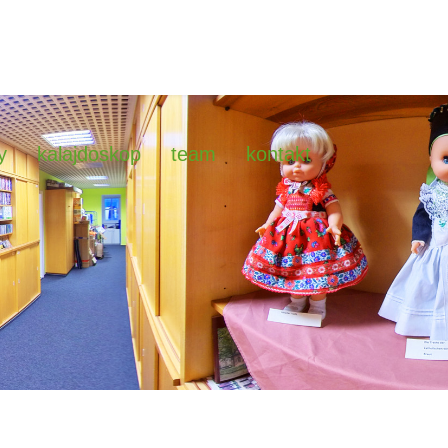
y
kalajdoskop
team
kontakt