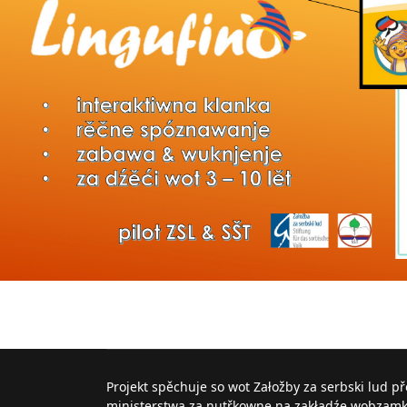
Projekt spěchuje so wot Załožby za serbski lud p
ministerstwa za nutřkowne na zakładźe wobzam