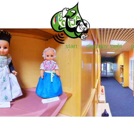
start
digitalny swět