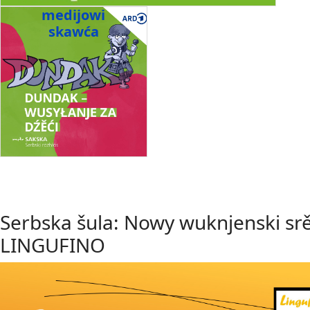
medijowi
skawća
Serbska šula: Nowy wuknjenski sr
LINGUFINO