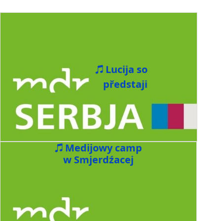
Lucija so
předstaji
Medijowy camp
w Smjerdźacej