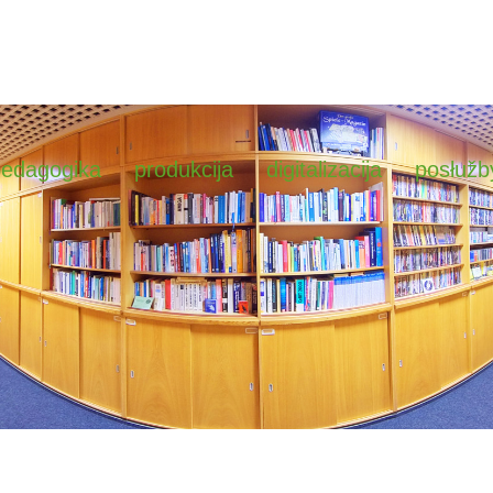
pedagogika
produkcija
digitalizacija
posłužb