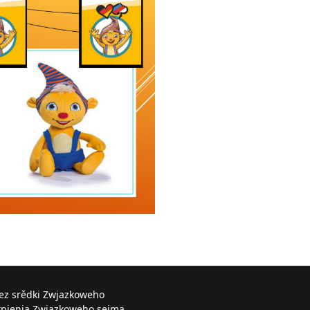
řez srědki Zwjazkoweho
knjenja Zwjazkoweho sejma.