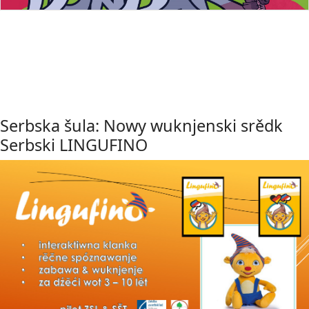
Serbska šula: Nowy wuknjenski srědk
Serbski LINGUFINO