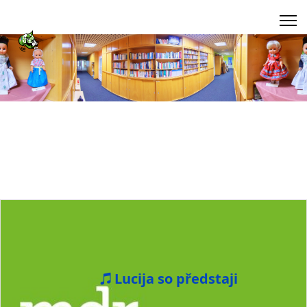
Lucija so předstaji