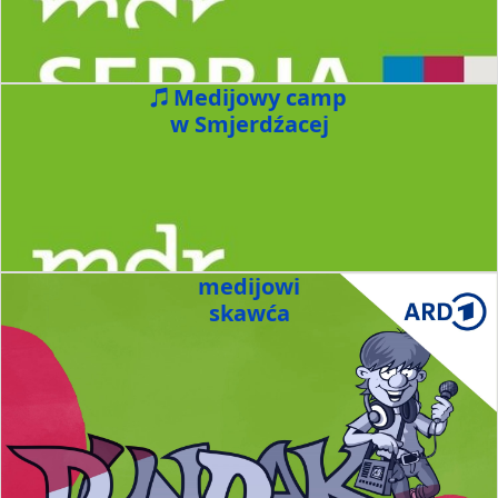
Medijowy camp
w Smjerdźacej
medijowi
skawća