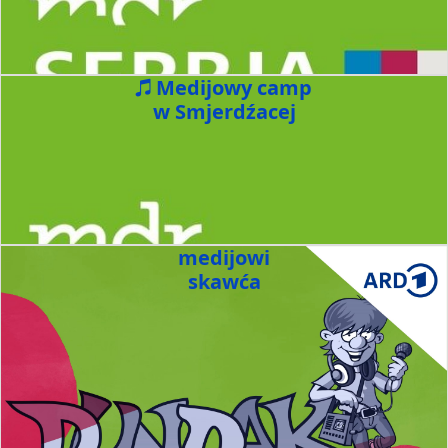
Medijowy camp
w Smjerdźacej
medijowi
skawća