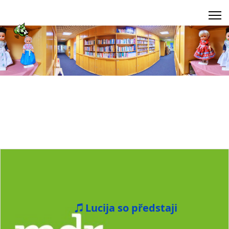
Lucija so předstaji