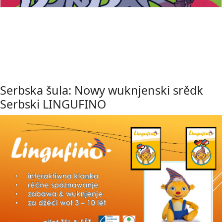
Serbska šula: Nowy wuknjenski srědk
Serbski LINGUFINO