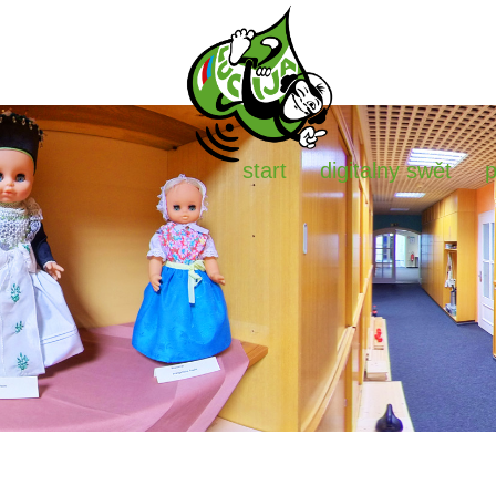
start
digitalny swět