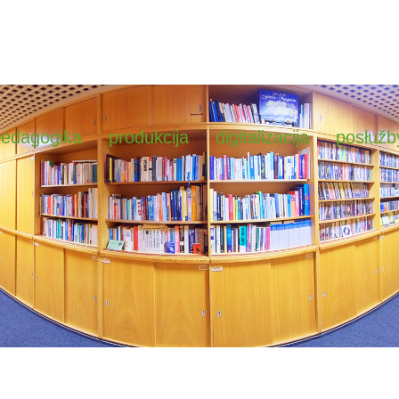
pedagogika
produkcija
digitalizacija
posłužb