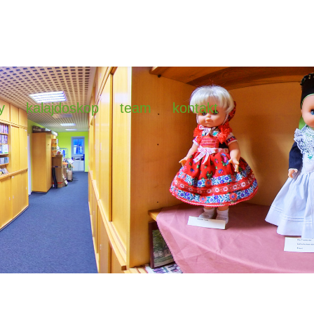
y
kalajdoskop
team
kontakt