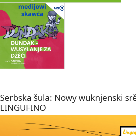
medijowi
skawća
Serbska šula: Nowy wuknjenski sr
LINGUFINO