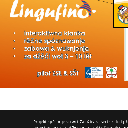
Projekt spěchuje so wot Załožby za serbski lud p
ministerstwa za nutřkowne na zakładźe wobzam