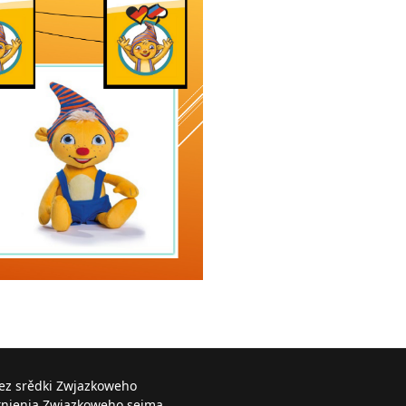
řez srědki Zwjazkoweho
knjenja Zwjazkoweho sejma.