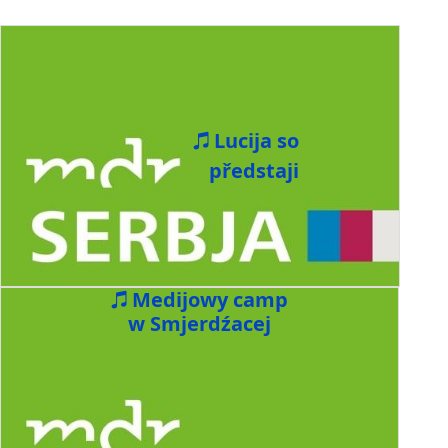
Lucija so
předstaji
Medijowy camp
w Smjerdźacej