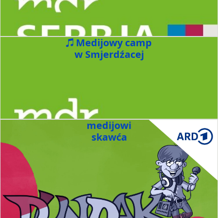
Medijowy camp
w Smjerdźacej
medijowi
skawća