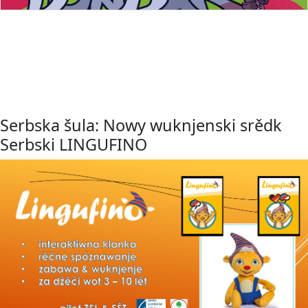
Serbska šula: Nowy wuknjenski srědk
Serbski LINGUFINO