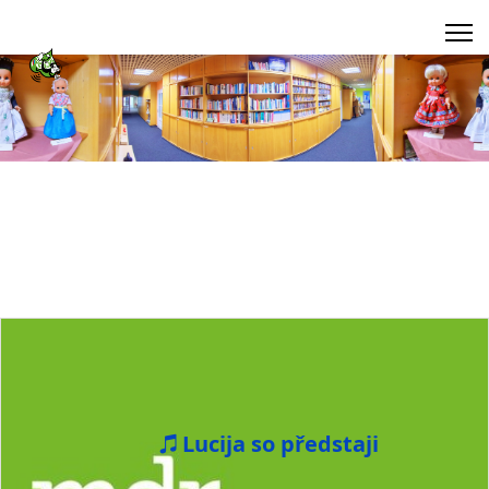
Lucija so předstaji