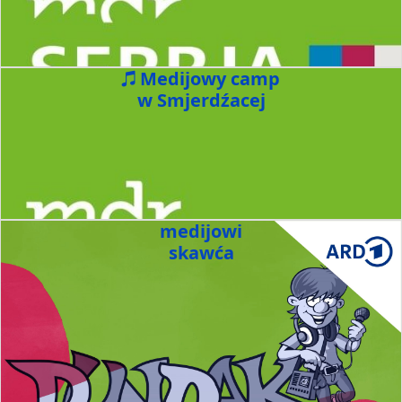
Medijowy camp
w Smjerdźacej
medijowi
skawća