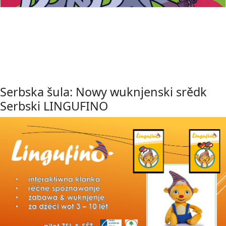
Serbska šula: Nowy wuknjenski srědk
Serbski LINGUFINO