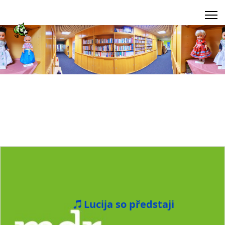
Lucija so předstaji