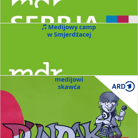
Medijowy camp
w Smjerdźacej
medijowi
skawća