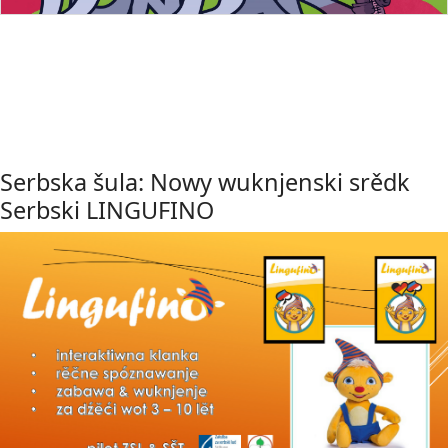
Serbska šula: Nowy wuknjenski srědk
Serbski LINGUFINO