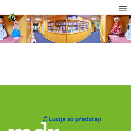
Lucija so předstaji