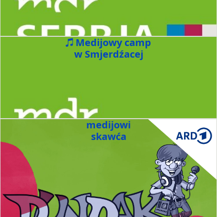
Medijowy camp
w Smjerdźacej
medijowi
skawća