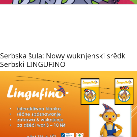
Serbska šula: Nowy wuknjenski srědk
Serbski LINGUFINO