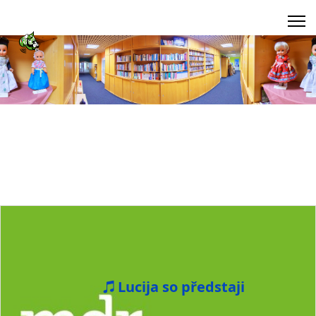
Lucija so předstaji