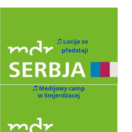
Lucija so
předstaji
Medijowy camp
w Smjerdźacej