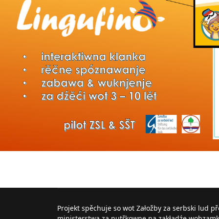
Projekt spěchuje so wot Załožby za serbski lud p
ministerstwa za nutřkowne na zakładźe wobzam