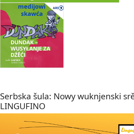
medijowi
skawća
Serbska šula: Nowy wuknjenski sr
LINGUFINO