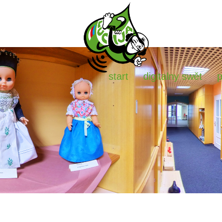
start
digitalny swět