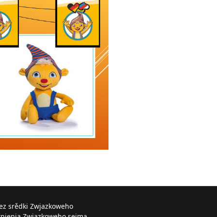
řez srědki Zwjazkoweho
knjenja Zwjazkoweho sejma.