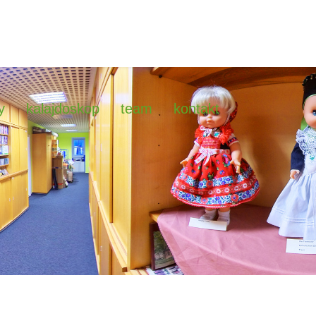
y
kalajdoskop
team
kontakt