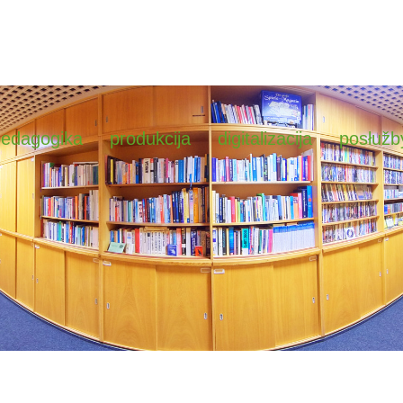
pedagogika
produkcija
digitalizacija
posłužb