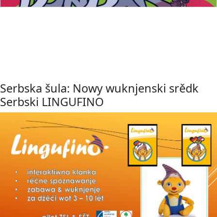
Serbska šula: Nowy wuknjenski srědk
Serbski LINGUFINO