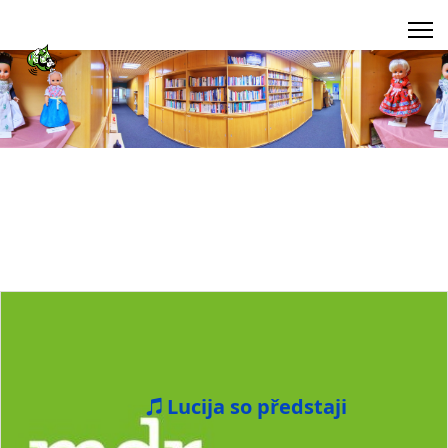
Lucija so předstaji