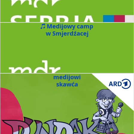
Medijowy camp
w Smjerdźacej
medijowi
skawća