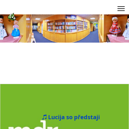
Lucija so předstaji