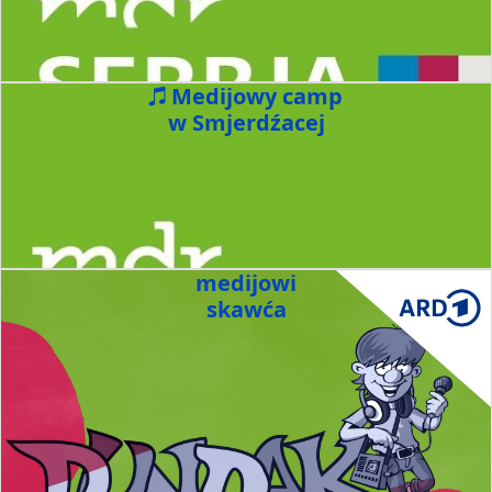
Medijowy camp
w Smjerdźacej
medijowi
skawća