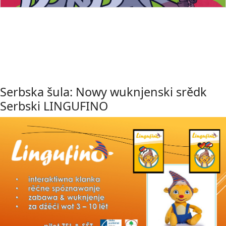
Serbska šula: Nowy wuknjenski srědk
Serbski LINGUFINO