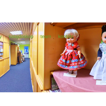
y
kalajdoskop
team
kontakt