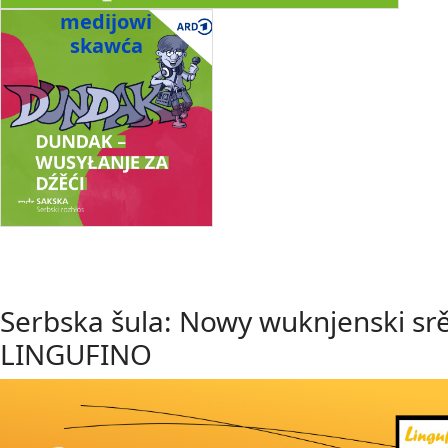
medijowi
skawća
Serbska šula: Nowy wuknjenski sr
LINGUFINO