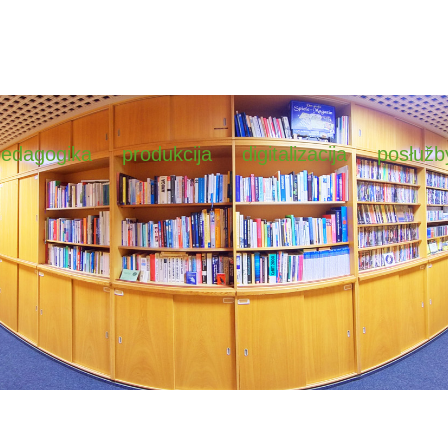
pedagogika
produkcija
digitalizacija
posłužb