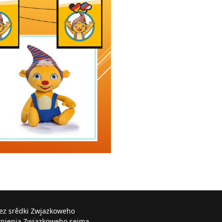
řez srědki Zwjazkoweho
knjenja Zwjazkoweho sejma.