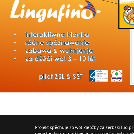
Projekt spěchuje so wot Załožby za serbski lud p
ministerstwa za nutřkowne na zakładźe wobzam