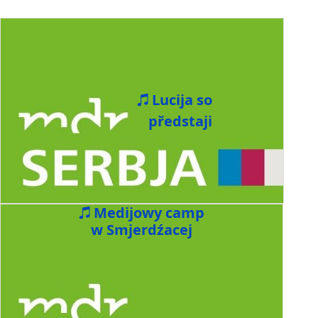
Lucija so
předstaji
Medijowy camp
w Smjerdźacej