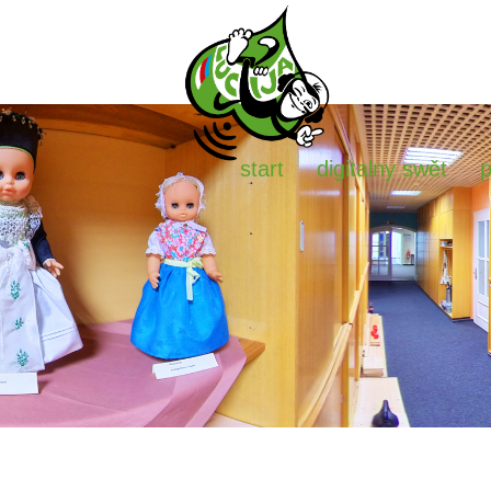
start
digitalny swět