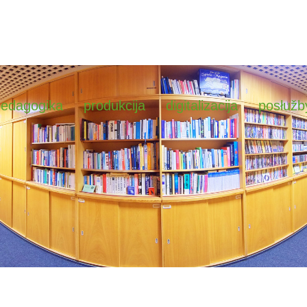
pedagogika
produkcija
digitalizacija
posłužb