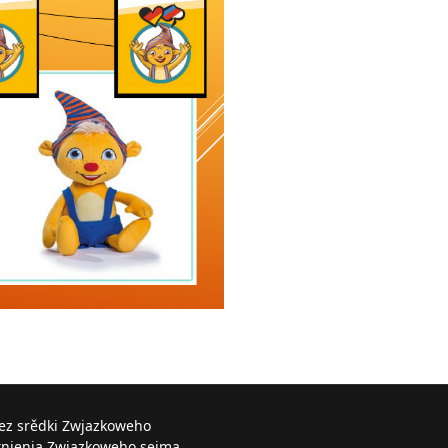
řez srědki Zwjazkoweho
knjenja Zwjazkoweho sejma.