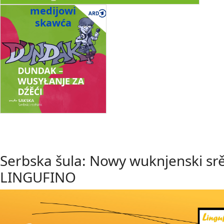
medijowi
skawća
Serbska šula: Nowy wuknjenski sr
LINGUFINO