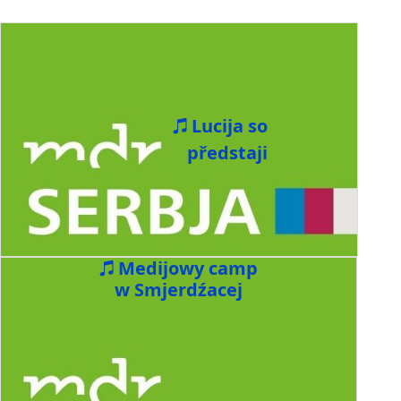
Lucija so
předstaji
Medijowy camp
w Smjerdźacej