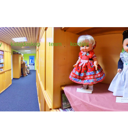
y
kalajdoskop
team
kontakt