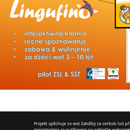
Projekt spěchuje so wot Załožby za serbski lud p
ministerstwa za nutřkowne na zakładźe wobzam