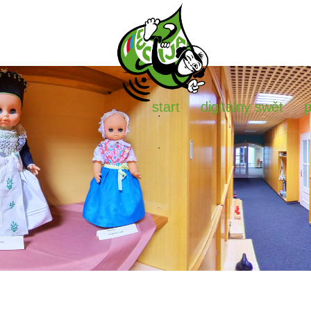
start
digitalny swět