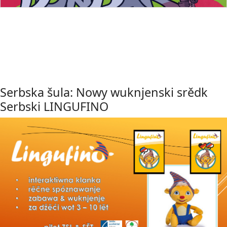
Serbska šula: Nowy wuknjenski srědk
Serbski LINGUFINO