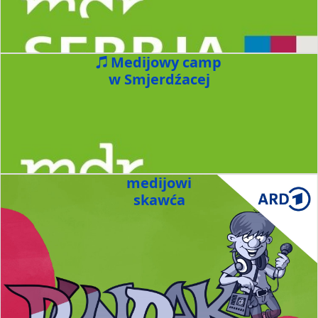
Medijowy camp
w Smjerdźacej
medijowi
skawća