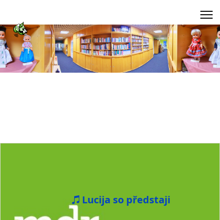
Lucija so předstaji