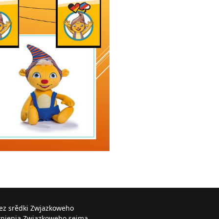
řez srědki Zwjazkoweho
knjenja Zwjazkoweho sejma.