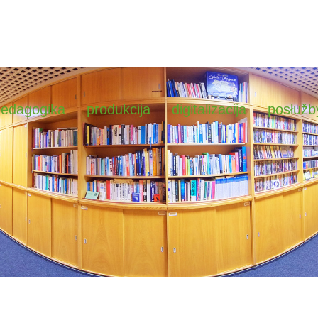
pedagogika
produkcija
digitalizacija
posłužb