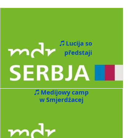
Lucija so
předstaji
Medijowy camp
w Smjerdźacej