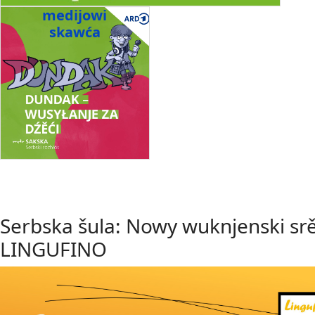
medijowi
skawća
Serbska šula: Nowy wuknjenski sr
LINGUFINO