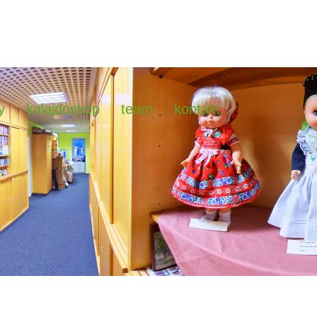
y
kalajdoskop
team
kontakt