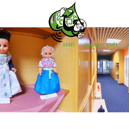
start
digitalny swět