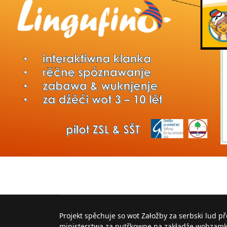
Projekt spěchuje so wot Załožby za serbski lud p
ministerstwa za nutřkowne na zakładźe wobzam