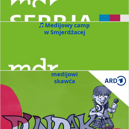
Medijowy camp
w Smjerdźacej
medijowi
skawća