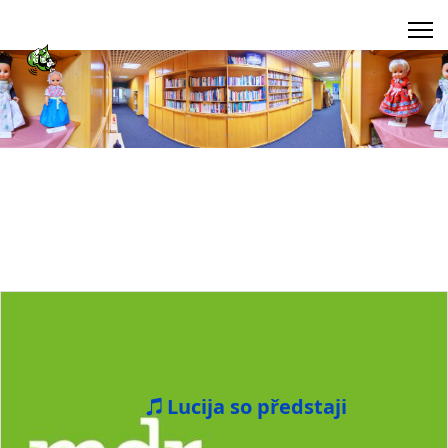
Lucija so předstaji