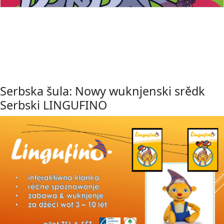
Serbska šula: Nowy wuknjenski srědk
Serbski LINGUFINO