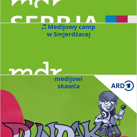
Medijowy camp
w Smjerdźacej
medijowi
skawća