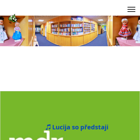
Lucija so předstaji