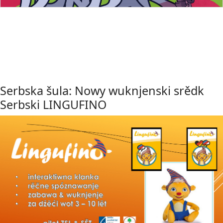
Serbska šula: Nowy wuknjenski srědk
Serbski LINGUFINO