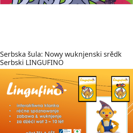
Serbska šula: Nowy wuknjenski srědk
Serbski LINGUFINO