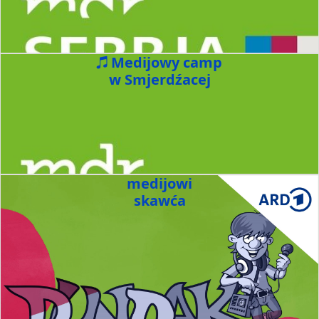
Medijowy camp
w Smjerdźacej
medijowi
skawća