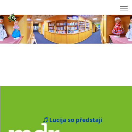
Lucija so předstaji