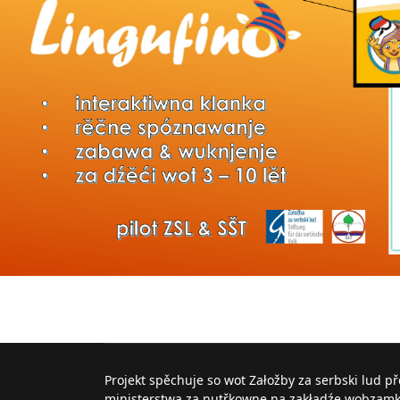
Projekt spěchuje so wot Załožby za serbski lud p
ministerstwa za nutřkowne na zakładźe wobzam