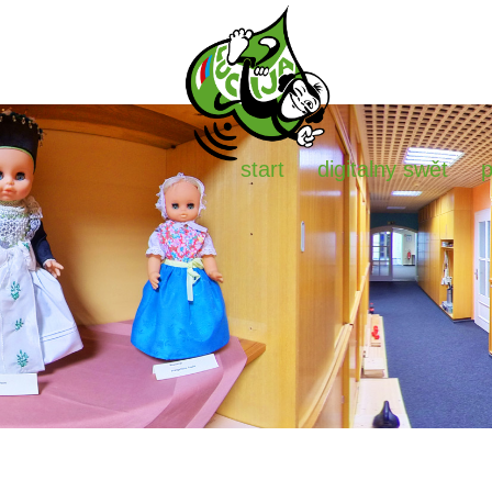
start
digitalny swět