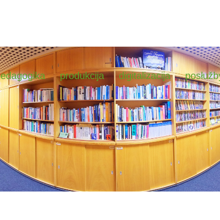
pedagogika
produkcija
digitalizacija
posłužb