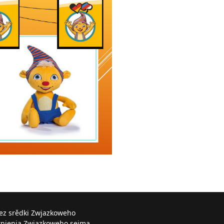
řez srědki Zwjazkoweho
knjenja Zwjazkoweho sejma.