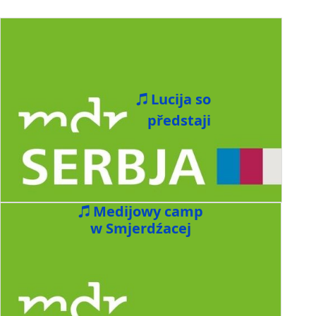
Lucija so
předstaji
Medijowy camp
w Smjerdźacej