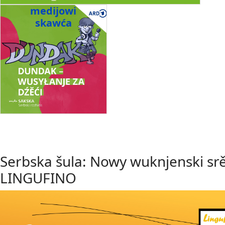
medijowi
skawća
Serbska šula: Nowy wuknjenski sr
LINGUFINO