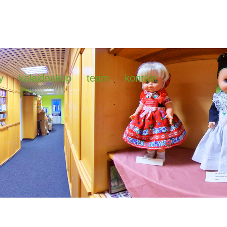
y
kalajdoskop
team
kontakt